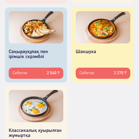
Саңырауқұлақ пен
Шакшука
ірімшік скрэмблі
Себетке
2 540 ₸
Себетке
2 270 ₸
Классикалық қуырылған
жұмыртқа