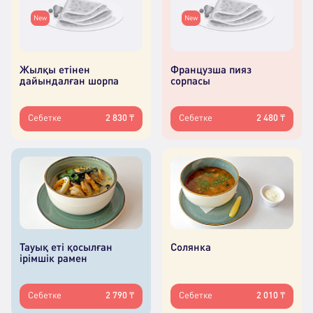
New
New
Жылқы етінен
Французша пияз
дайындалған шорпа
сорпасы
Себетке
2 830 ₸
Себетке
2 480 ₸
Тауық еті қосылған
Солянка
ірімшік рамен
Себетке
2 790 ₸
Себетке
2 010 ₸