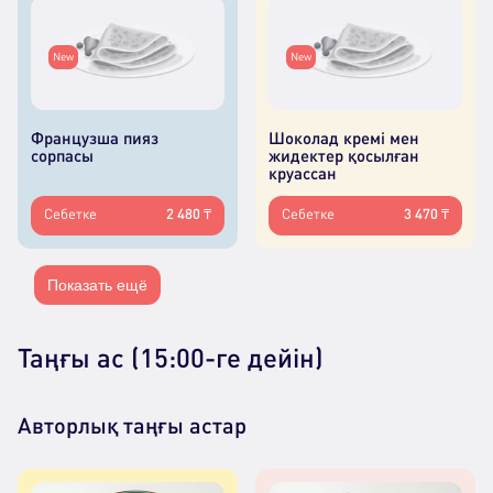
New
New
Французша пияз
Шоколад кремі мен
сорпасы
жидектер қосылған
круассан
Себетке
2 480 ₸
Себетке
3 470 ₸
Показать ещё
Таңғы ас (15:00-ге дейін)
Авторлық таңғы астар