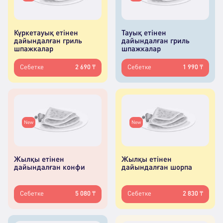
Күркетауық етінен
Тауық етінен
дайындалған гриль
дайындалған гриль
шпажкалар
шпажкалар
Себетке
2 690 ₸
Себетке
1 990 ₸
New
New
Жылқы етінен
Жылқы етінен
дайындалған конфи
дайындалған шорпа
Себетке
5 080 ₸
Себетке
2 830 ₸