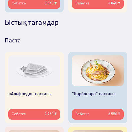
Себетке
3 340 ₸
Себетке
3 840 ₸
Ыстық тағамдар
Паста
«Альфредо» пастасы
"Карбонара" пастасы
Себетке
2 950 ₸
Себетке
3 550 ₸