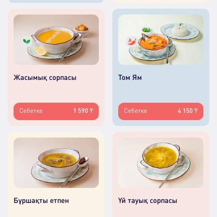
Жасымық сорпасы
Том Ям
Себетке
1 590 ₸
Себетке
4 150 ₸
Бұршақты етпен
Үй тауық сорпасы