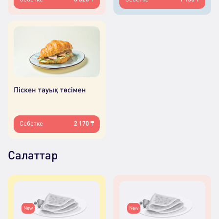
Піскен тауық төсімен
Себетке
2 170 ₸
Салаттар
New
New