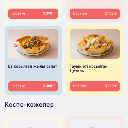
Себетке
3 390 ₸
Себетке
2 430 ₸
Ет қосылған жылы салат
Тауық еті қосылған
Цезарь
Себетке
3 380 ₸
Себетке
3 110 ₸
Кеспе-көжелер