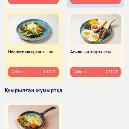
Норвегиялық таңғы ас
Ағылшын таңғы асы
Себетке
3 800 ₸
Себетке
3 110 ₸
Қуырылған жұмыртқа