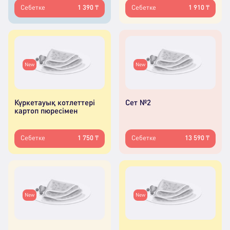
Себетке
1 390 ₸
Себетке
1 910 ₸
New
New
Күркетауық котлеттері
Сет №2
картоп пюресімен
Себетке
1 750 ₸
Себетке
13 590 ₸
New
New