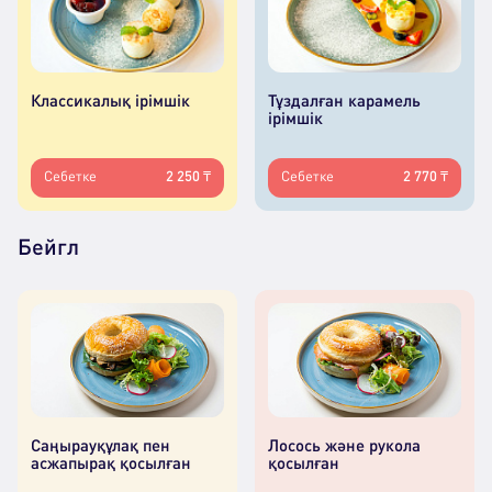
Классикалық ірімшік
Тұздалған карамель
ірімшік
Себетке
2 250 ₸
Себетке
2 770 ₸
Бейгл
Саңырауқұлақ пен
Лосось және рукола
асжапырақ қосылған
қосылған