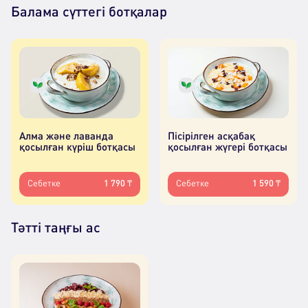
Балама сүттегі ботқалар
Алма және лаванда
Пісірілген асқабақ
қосылған күріш ботқасы
қосылған жүгері ботқасы
Себетке
1 790 ₸
Себетке
1 590 ₸
Тәтті таңғы ас