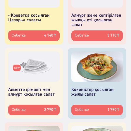
«Креветка қосылған
Алмұрт және кептірілген
Цезарь» салаты
жылқы еті қосылған
салат
Себетке
4 140 ₸
Себетке
3 110 ₸
New
Алметте ірімшігі мен
Көкөністер қосылған
алмұрт қосылған салат
жылы салат
Себетке
2 790 ₸
Себетке
1 790 ₸