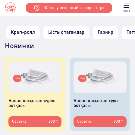
Жеткізу мекенжайын көрсетіңіз
Мәзір
Креп-ролл
Ыстық тағамдар
Гарнир
Тәт
Новинки
New
New
Банан қосылған күріш
Банан қосылған сұлы
ботқасы
ботқасы
Себетке
890 ₸
Себетке
930 ₸