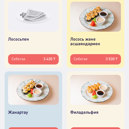
Лососьпен
Лосось және
асшаяндармен
Себетке
3 430 ₸
Себетке
3 530 ₸
Жанартау
Филадельфия