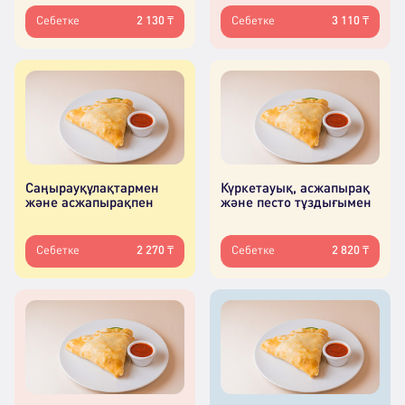
Себетке
2 130 ₸
Себетке
3 110 ₸
Саңырауқұлақтармен
Күркетауық, асжапырақ
және асжапырақпен
және песто тұздығымен
Себетке
2 270 ₸
Себетке
2 820 ₸