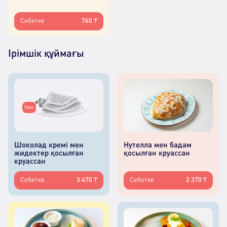
Себетке
760 ₸
Ірімшік құймағы
New
Шоколад кремі мен
Нутелла мен бадам
жидектер қосылған
қосылған круассан
круассан
Себетке
3 470 ₸
Себетке
2 370 ₸