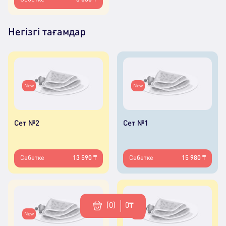
Негізгі тағамдар
New
New
Сет №2
Сет №1
Себетке
13 590 ₸
Себетке
15 980 ₸
(0)
0₸
New
New