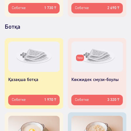
Себетке
1 730 ₸
Себетке
2 690 ₸
Ботқа
New
Қазақша ботқа
Көкжидек смузи-боулы
Себетке
1 970 ₸
Себетке
3 320 ₸