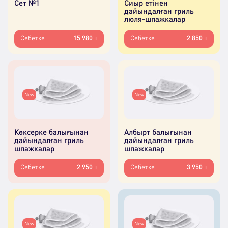
Сет №1
Сиыр етінен
дайындалған гриль
люля-шпажкалар
Себетке
15 980 ₸
Себетке
2 850 ₸
New
New
Көксерке балығынан
Албырт балығынан
дайындалған гриль
дайындалған гриль
шпажкалар
шпажкалар
Себетке
2 950 ₸
Себетке
3 950 ₸
New
New