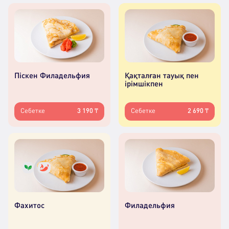
Піскен Филадельфия
Қақталған тауық пен
ірімшікпен
Себетке
3 190 ₸
Себетке
2 690 ₸
Фахитос
Филадельфия