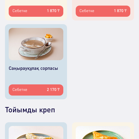
Себетке
1 870 ₸
Себетке
1 870 ₸
Саңырауқұлақ сорпасы
Себетке
2 170 ₸
Тойымды креп