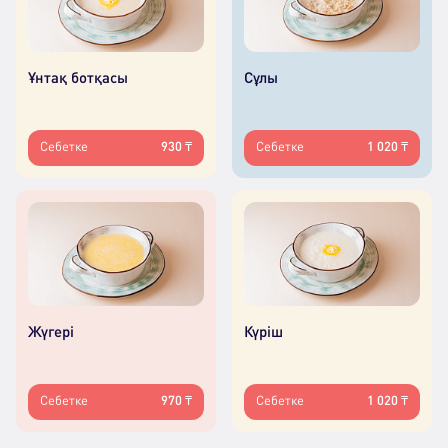
Ұнтақ ботқасы
Сұлы
Себетке
930 ₸
Себетке
1 020 ₸
Жүгері
Күріш
Себетке
970 ₸
Себетке
1 020 ₸