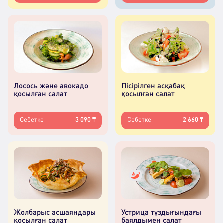
Лосось және авокадо
Пісірілген асқабақ
қосылған салат
қосылған салат
Себетке
3 090 ₸
Себетке
2 660 ₸
Жолбарыс асшаяндары
Устрица тұздығындағы
қосылған салат
баялдымен салат