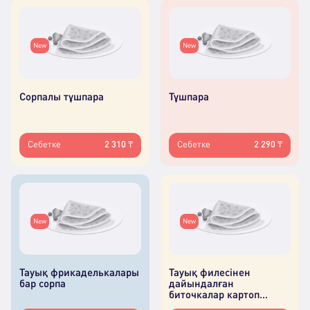
New
New
Сорпалы тұшпара
Тұшпара
Себетке
2 310 ₸
Себетке
2 290 ₸
New
New
Тауық фрикаделькалары
Тауық филеcінен
бар сорпа
дайындалған
биточкалар картоп
пюресімен