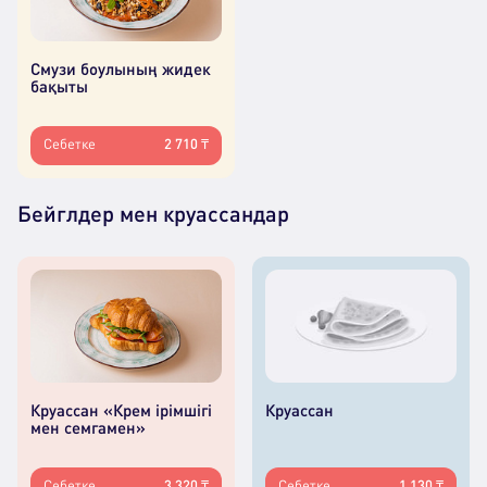
Смузи боулының жидек
бақыты
Себетке
2 710 ₸
Бейглдер мен круассандар
Круассан «Крем ірімшігі
Круассан
мен семгамен»
Себетке
3 320 ₸
Себетке
1 130 ₸