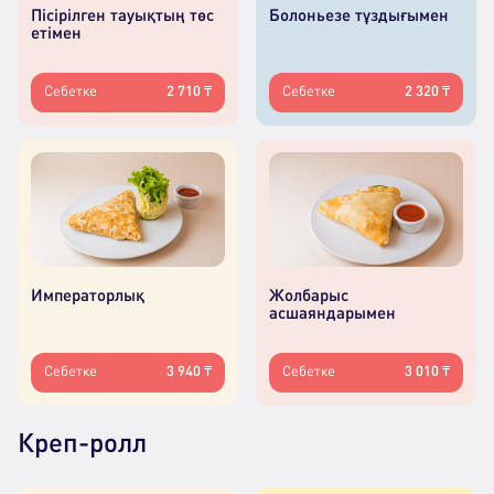
Пісірілген тауықтың төс
Болоньезе тұздығымен
етімен
Себетке
2 710 ₸
Себетке
2 320 ₸
Императорлық
Жолбарыс
асшаяндарымен
Себетке
3 940 ₸
Себетке
3 010 ₸
Креп-ролл