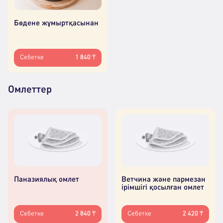
Бөдене жұмыртқасынан
Себетке
1 840 ₸
Омлеттер
Паназиялық омлет
Ветчина және пармезан
ірімшігі қосылған омлет
Себетке
2 840 ₸
Себетке
2 420 ₸