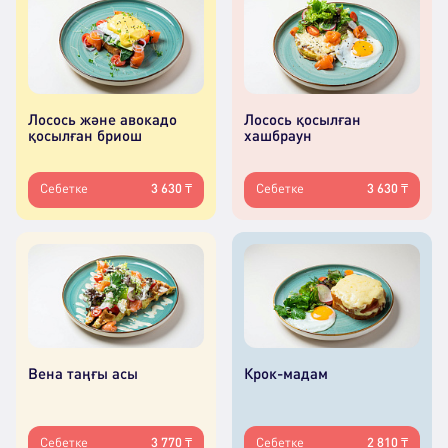
Лосось және авокадо
Лосось қосылған
қосылған бриош
хашбраун
Себетке
3 630 ₸
Себетке
3 630 ₸
Вена таңғы асы
Крок-мадам
Себетке
3 770 ₸
Себетке
2 810 ₸