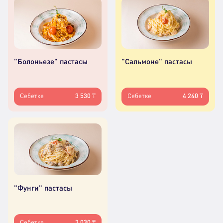
"Болоньезе" пастасы
"Сальмоне" пастасы
Себетке
3 530 ₸
Себетке
4 240 ₸
"Фунги" пастасы
Себетке
3 030 ₸