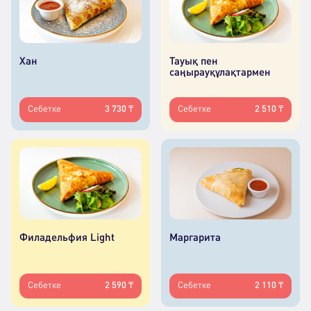
Хан
Тауық пен
саңырауқұлақтармен
Себетке
3 730 ₸
Себетке
2 510 ₸
Филадельфия Light
Маргарита
Себетке
2 590 ₸
Себетке
2 110 ₸