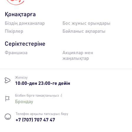
Қонақтарға
Біздің дәмханалар
Бос жұмыс орындары
Пікірлер
Байланыс ақпараты
Серіктестеріне
Франшиза
Акциялар мен
жаңалықтар
Жеткізу
10:00-ден 23:00-ге дейін
Бізбен бірге тамақтаныңыз :)
Брондау
Телефон арқылы тапсырыс беру
+7 (707) 707 47 47