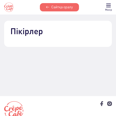
Сайтқа оралу
Мәзір
Пікірлер